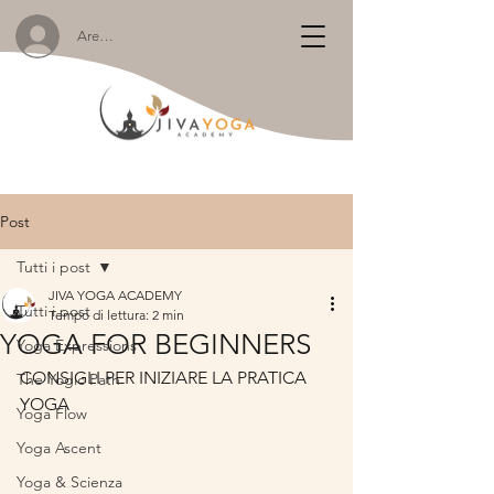
Area Membri:
Post
Tutti i post
JIVA YOGA ACADEMY
Tutti i post
Tempo di lettura: 2 min
YOGA FOR BEGINNERS
Yoga Expressions
CONSIGLI PER INIZIARE LA PRATICA 
The Yogic Path
YOGA
Yoga Flow
Yoga Ascent
Yoga & Scienza