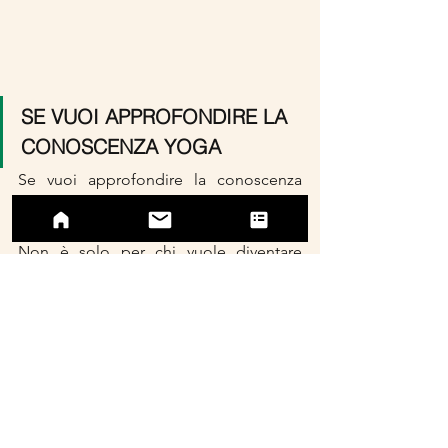
SE VUOI APPROFONDIRE LA 
CONOSCENZA YOGA
Se vuoi approfondire la conoscenza 
Yoga, ricordati che 
sta per partire la 
nostra formazione JivaYoga Accademy
. 
Non è solo per chi vuole diventare 
insegnante ma anche per chi desidera 
approfondire lo studio dello Yoga a 360 
gradi e migliorare la propria pratica e 
conoscenza personale: troverai i più 
importanti stili di yoga, storia e Yogic 
studies, Ayurveda, testi classici ecc. 
Sono solo alcune materie che 
affronteremo.