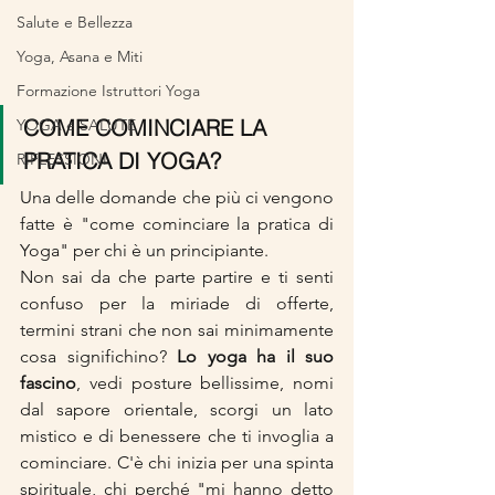
Salute e Bellezza
Yoga, Asana e Miti
Formazione Istruttori Yoga
COME COMINCIARE LA 
YOGA e SALUTE
PRATICA DI YOGA?
RIFLESSIONI
Una delle domande che più ci vengono 
fatte è "come cominciare la pratica di 
Yoga" per chi è un principiante. 
Non sai da che parte partire e ti senti 
confuso per la miriade di offerte, 
termini strani che non sai minimamente 
cosa significhino? 
Lo yoga ha il suo 
fascino
, vedi posture bellissime, nomi 
dal sapore orientale, scorgi un lato 
mistico e di benessere che ti invoglia a 
cominciare. C'è chi inizia per una spinta 
spirituale, chi perché "mi hanno detto 