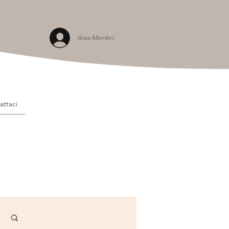
Area Membri:
attaci
Accedi / Iscriviti