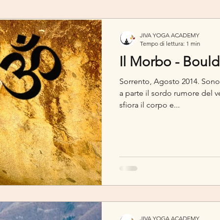
e Miti
Formazione Istruttori Yoga
YOGA e SALUTE
JIVA YOGA ACADEMY
Tempo di lettura: 1 min
Il Morbo - Bould
Sorrento, Agosto 2014. Sono 
a parte il sordo rumore del ve
sfiora il corpo e...
JIVA YOGA ACADEMY