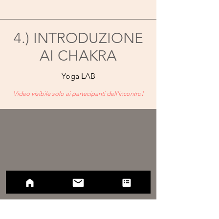
4.) INTRODUZIONE
AI CHAKRA
Yoga LAB
Video visibile solo ai partecipanti dell'incontro!