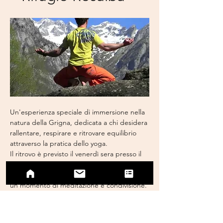
Un'esperienza speciale di immersione nella 
natura della Grigna, dedicata a chi desidera 
rallentare, respirare e ritrovare equilibrio 
attraverso la pratica dello yoga.
Il ritrovo è previsto il venerdì sera presso il 
Rifugio Brioschi. Dopo l'accoglienza, 
vivremo insieme una pratica yoga, la cena e 
un momento di meditazione e condivisione.
Il sabato mattina ci ritroveremo all'alba per 
una pratica rigenerante immersi nel silenzio 
della montagna, seguita dalla colazione e 